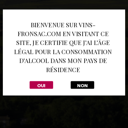
BIENVENUE SUR VINS-
FRONSAC.COM EN VISITANT CE
SITE, JE CERTIFIE QUE J’AI L’ÂGE
LÉGAL POUR LA CONSOMMATION
Grandeur Nature
Grandeur Nature
D’ALCOOL DANS MON PAYS DE
RÉSIDENCE
Beauté et authenticité, au
Beauté et authenticité, au
confluent de deux rivières
confluent de deux rivières
OUI
NON