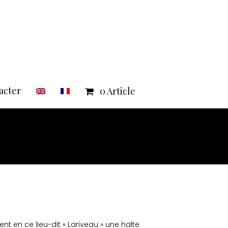
acter
0 Article
nt en ce lieu-dit « Lariveau » une halte