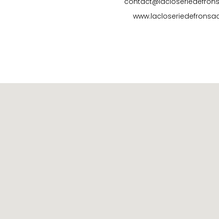
contact@lacloseriedefro
www.lacloseriedefronsa