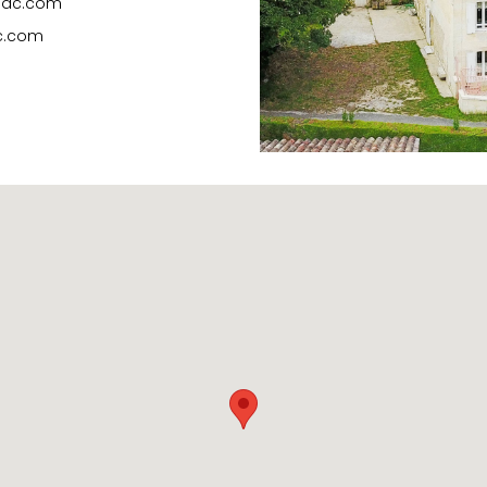
nsac.com
c.com