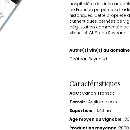
hospitalière destinée aux pè
de Fronsac perpétue la tradit
historiques. Cette propriét
authentiques, cernées de vign
dégustation commentée de sa
Michel et Château Reynaud.
Autre(s) vin(s) du domaine 
Château Reynaud
Caractéristiques
AOC :
Canon-Fronsac
Terroir :
Argilo-calcaire
Superficie :
0.46 ha
Âge moyen du vignoble :
30
Production moyenne :
2000