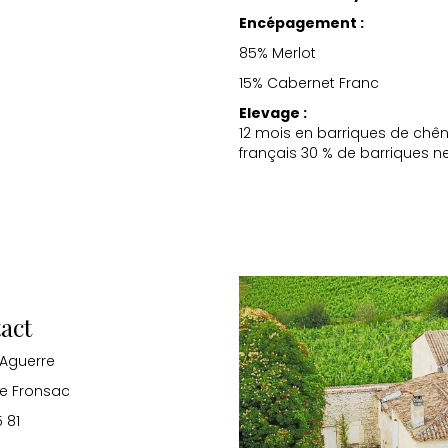
Encépagement :
85% Merlot
15% Cabernet Franc
Elevage :
12 mois en barriques de chê
français 30 % de barriques n
act
 Aguerre
de Fronsac
5 81