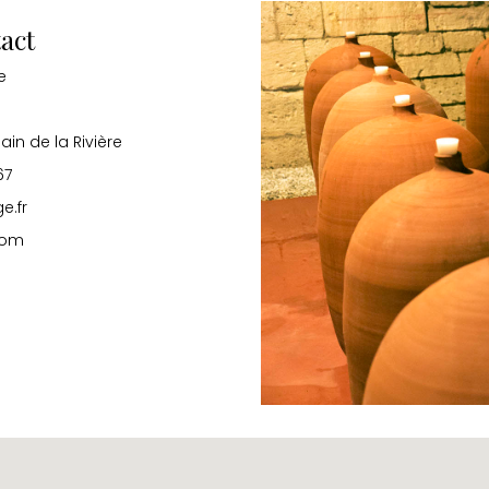
act
e
in de la Rivière
67
e.fr
com