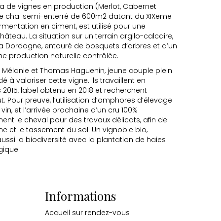
a de vignes en production (Merlot, Cabernet
ue chai semi-enterré de 600m2 datant du XIXeme
rmentation en ciment, est utilisé pour une
château. La situation sur un terrain argilo-calcaire,
 la Dordogne, entouré de bosquets d’arbres et d’un
ne production naturelle contrôlée.
ar Mélanie et Thomas Haguenin, jeune couple plein
à valoriser cette vigne. Ils travaillent en
 2015, label obtenu en 2018 et recherchent
ut. Pour preuve, l’utilisation d’amphores d’élevage
 vin, et l’arrivée prochaine d’un cru 100%
ment le cheval pour des travaux délicats, afin de
e et le tassement du sol. Un vignoble bio,
ussi la biodiversité avec la plantation de haies
gique.
Informations
Accueil sur rendez-vous