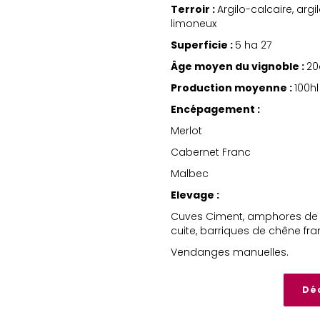
Terroir :
Argilo-calcaire, argi
limoneux
Superficie :
5 ha 27
Âge moyen du vignoble :
20
Production moyenne :
100hl
Encépagement :
Merlot
Cabernet Franc
Malbec
Elevage :
Cuves Ciment, amphores de 
cuite, barriques de chêne fra
Vendanges manuelles.
Déc