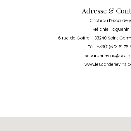
Adresse & Cont
Château l’Escarderi
Mélanie Haguenin
6 rue de Goffre – 33240 Saint Germa
Tél : +33(0)6 13 61 76 
lescarderievins@orang
www.lescarderievins.