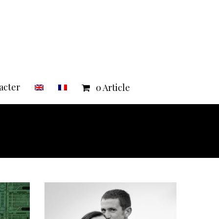
acter
0 Article