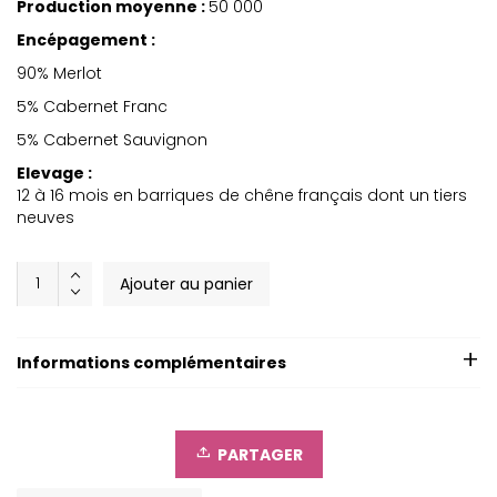
Production moyenne :
50 000
Encépagement :
90% Merlot
5% Cabernet Franc
5% Cabernet Sauvignon
Elevage :
12 à 16 mois en barriques de chêne français dont un tiers
neuves
Château
Ajouter au panier
Clos
du
Roy
Magnum
Informations complémentaires
2012
quantity
PARTAGER