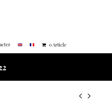
acter
0 Article
22