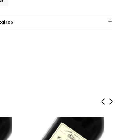
er
aires