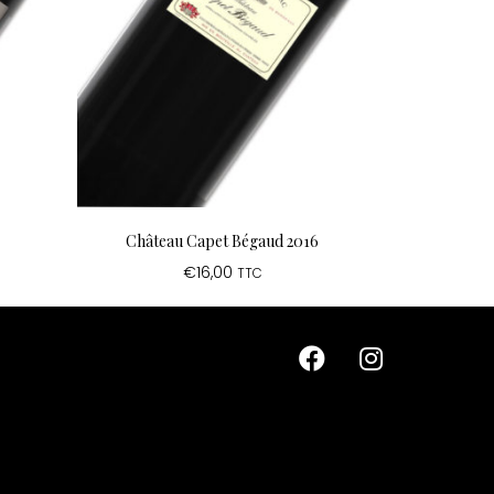
Château Capet Bégaud 2016
€
16,00
TTC