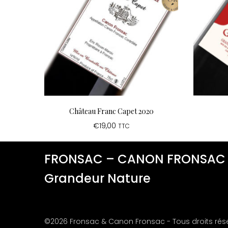
Château Franc Capet 2020
€
19,00
TTC
FRONSAC – CANON FRONSAC
Grandeur Nature
©2026 Fronsac & Canon Fronsac - Tous droits rés