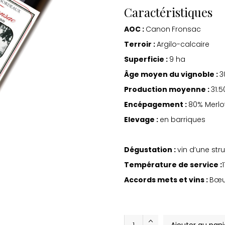
Caractéristiques
AOC :
Canon
Fronsac
Terroir :
Argilo-calcaire
Superficie :
9 ha
Âge moyen du vignoble :
3
Production moyenne :
31.
Encépagement :
80% Merlo
Elevage :
en barriques
Dégustation :
vin d’une str
Température de service :
Accords mets et vins :
Bœuf
Château