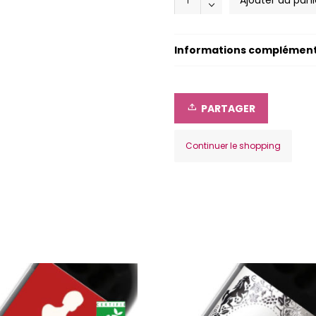
Ajouter au pani
Pey
Labrie
Magnum
2022
Informations complément
quantity
PARTAGER
Continuer le shopping