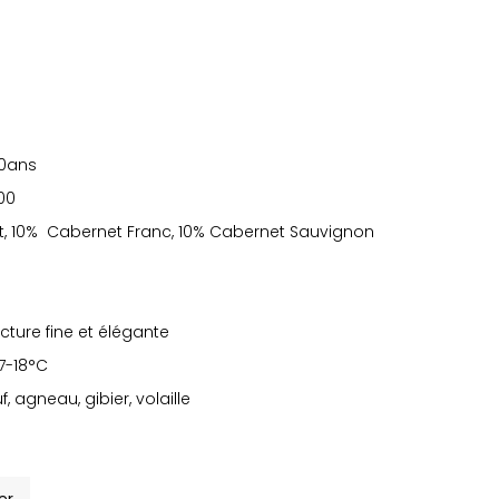
0ans
500
t, 10% Cabernet Franc, 10% Cabernet Sauvignon
ucture fine et élégante
17-18°C
, agneau, gibier, volaille