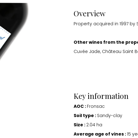
Overview
Property acquired in 1997 by
Other wines from the prope
Cuvée Jade, Château Saint B
Key information
AOC :
Fronsac
Soil type :
Sandy-clay
Size :
2.04 ha
Average age of vines :
15 ye