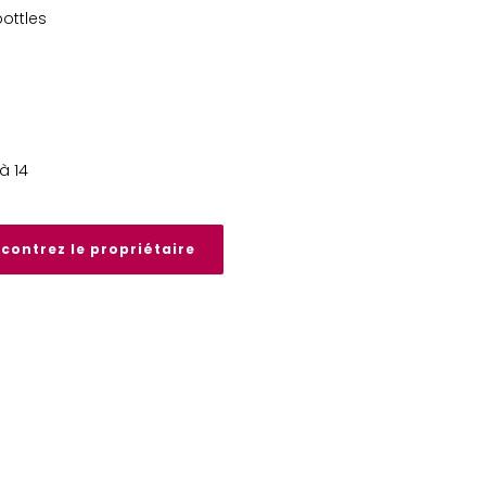
bottles
à 14
contrez le propriétaire