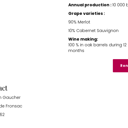
Annual production :
10 000 
Grape varieties :
90% Merlot
10% Cabernet Sauvignon
Wine making:
100 % in oak barrels during 12 
months
Ren
act
en Gaucher
 de Fronsac
 62