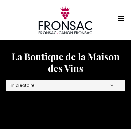
La Boutique de la Maison
des Vins
Affichage de 73–96 sur 107 résultats
Voir
24
/
48
/
Tous