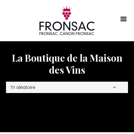
La Boutique de la Maison
des Vins
Affichage de 1–48 sur 107 résultats
Voir
24
/
48
/
Tous